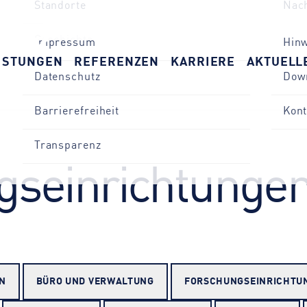
Geschichte
ISTUNGEN
REFERENZEN
KARRIERE
AKTUELL
Impressum
Hin
Datenschutz
Dow
Barrierefreiheit
Kont
Transparenz
s­­einrichtungen
N
BÜRO UND VERWALTUNG
FORSCHUNGS­EINRICHTU