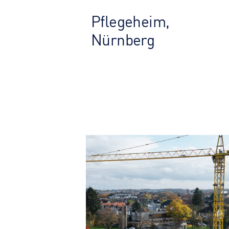
Pflegeheim, Nürnber
Pflegeheim,
Nürnberg
GESUNDHEITS­WESEN