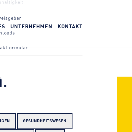
ES
UNTERNEHMEN
KONTAKT
weisgeber
nloads
aktformular
.
NGEN
GESUNDHEITS­WESEN