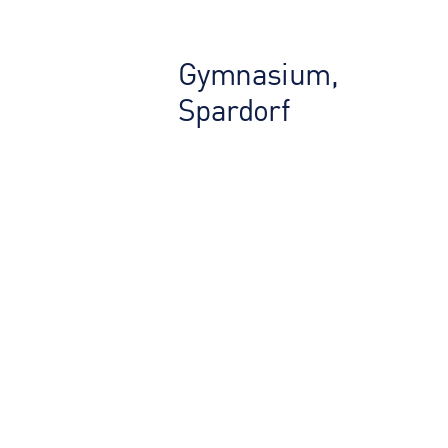
Gymnasium, Spardorf
Gymnasium,
Spardorf
BILDUNGSEIN­RICHTUNGEN