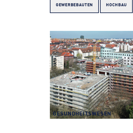
GEWERBE­BAUTEN
HOCHBAU
GESUNDHEITS­WESEN