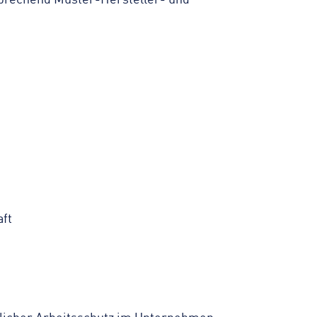
sprechend Muster-Hersteller- und
ft