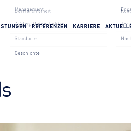
Standorte
Nach
Impressum
Hin
Geschichte
ISTUNGEN
REFERENZEN
KARRIERE
AKTUELL
Datenschutz
Dow
Barrierefreiheit
Kont
Transparenz
ds