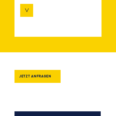
Breite x Höhe: 40cm x 40cm
Länge
Gewicht
Preis
160 cm
600 kg
Auf Anfrage
120 cm
450 kg
Auf Anfrage
80 cm
300 kg
Auf Anfrage
JETZT ANFRAGEN
40 cm
150 kg
Auf Anfrage