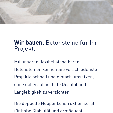
Zahlen, Daten, Fakten
KONTAKT
Straßenreinigung
Standorte
Impressum
Turmdrehkran
Geschichte
Datenschutz
Baumaschinen
Engagement
Barrierefreiheit
Containerservice
Zertifizierungen & Partner
Transparenz
Begleitfahrzeug
Wir bauen.
Betonsteine für Ihr
Nachhaltigkeit
Hinweisgeber
Projekt.
Downloads
Kontaktformular
Mit unseren flexibel stapelbaren
Betonsteinen können Sie verschiedenste
Projekte schnell und einfach umsetzen,
ohne dabei auf höchste Qualität und
Langlebigkeit zu verzichten.
Die doppelte Noppenkonstruktion sorgt
für hohe Stabilität und ermöglicht