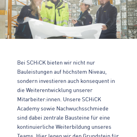
Zahlen, Daten, Fakten
KONTAKT
Straßenreinigung
Standorte
Impressum
Turmdrehkran
Geschichte
Datenschutz
Baumaschinen
Engagement
Barrierefreiheit
Containerservice
Zertifizierungen & Partner
Transparenz
Begleitfahrzeug
Nachhaltigkeit
Hinweisgeber
Downloads
Bei SCHiCK bieten wir nicht nur
Kontaktformular
Bauleistungen auf höchstem Niveau,
sondern investieren auch konsequent in
die Weiterentwicklung unserer
Mitarbeiter:innen. Unsere SCHiCK
Academy sowie Nachwuchsschmiede
sind dabei zentrale Bausteine für eine
kontinuierliche Weiterbildung unseres
Teams. Hier legen wir den Grundstein für