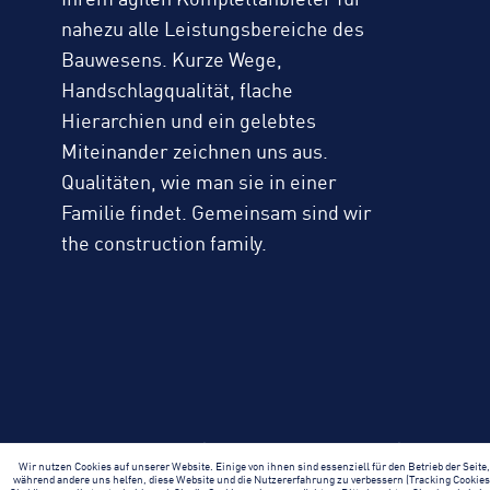
nahezu alle Leistungsbereiche des
Bauwesens. Kurze Wege,
Handschlagqualität, flache
Hierarchien und ein gelebtes
Miteinander zeichnen uns aus.
Qualitäten, wie man sie in einer
Familie findet. Gemeinsam sind wir
the construction family.
Häuserschlag 3
|
97688 Bad Kissingen
|
Wir nutzen Cookies auf unserer Website. Einige von ihnen sind essenziell für den Betrieb der Seite
T
+49 9736 42 0
|
E
schick@wirbauen.de
während andere uns helfen, diese Website und die Nutzererfahrung zu verbessern (Tracking Cookies