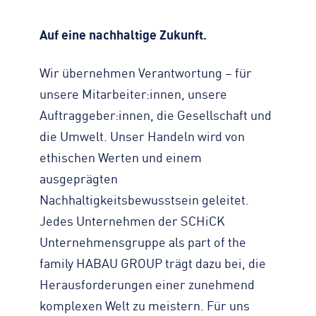
Zahlen, Daten, Fakten
KONTAKT
Straßenreinigung
Auf eine nachhaltige Zukunft.
Standorte
Impressum
Turmdrehkran
Geschichte
Datenschutz
Baumaschinen
Wir übernehmen Verantwortung – für
Engagement
Barrierefreiheit
Containerservice
unsere Mitarbeiter:innen, unsere
Zertifizierungen & Partner
Transparenz
Begleitfahrzeug
Auftraggeber:innen, die Gesellschaft und
Nachhaltigkeit
Hinweisgeber
die Umwelt. Unser Handeln wird von
Downloads
ethischen Werten und einem
Kontaktformular
ausgeprägten
Nachhaltigkeitsbewusstsein geleitet.
Jedes Unternehmen der SCHiCK
Unternehmensgruppe als part of the
family HABAU GROUP trägt dazu bei, die
Herausforderungen einer zunehmend
komplexen Welt zu meistern. Für uns