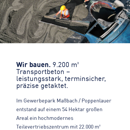
Zahlen, Daten, Fakten
KONTAKT
Straßenreinigung
Standorte
Impressum
Turmdrehkran
Geschichte
Datenschutz
Baumaschinen
Engagement
Barrierefreiheit
Containerservice
Zertifizierungen & Partner
Transparenz
Begleitfahrzeug
Nachhaltigkeit
Hinweisgeber
Downloads
Wir bauen.
9.200 m³
Kontaktformular
Transportbeton –
leistungsstark, terminsicher,
präzise getaktet.
Im Gewerbepark Maßbach / Poppenlauer
entstand auf einem 54 Hektar großen
Areal ein hochmodernes
Teilevertriebszentrum mit 22.000 m²