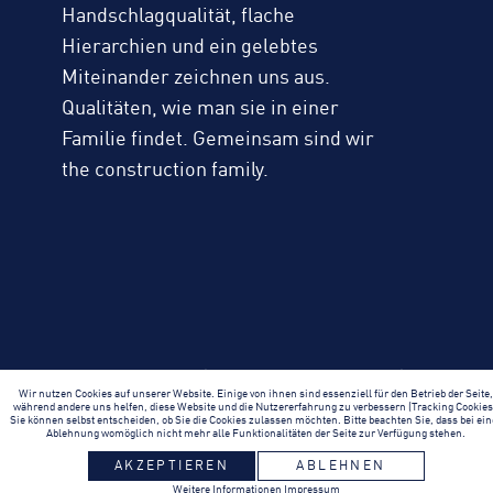
Handschlagqualität, flache
Hierarchien und ein gelebtes
Miteinander zeichnen uns aus.
Qualitäten, wie man sie in einer
Familie findet. Gemeinsam sind wir
the construction family.
Häuserschlag 3
|
97688 Bad Kissingen
|
Wir nutzen Cookies auf unserer Website. Einige von ihnen sind essenziell für den Betrieb der Seite
T
+49 9736 42 0
|
E
schick@wirbauen.de
während andere uns helfen, diese Website und die Nutzererfahrung zu verbessern (Tracking Cookies
Sie können selbst entscheiden, ob Sie die Cookies zulassen möchten. Bitte beachten Sie, dass bei ein
Ablehnung womöglich nicht mehr alle Funktionalitäten der Seite zur Verfügung stehen.
© 2026 wirbauen.de
AKZEPTIEREN
ABLEHNEN
Weitere Informationen
Impressum