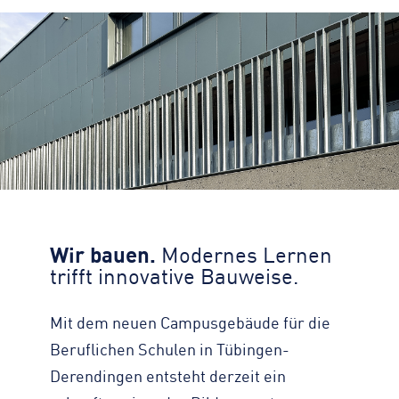
Zahlen, Daten, Fakten
KONTAKT
Straßenreinigung
Standorte
Impressum
Turmdrehkran
Geschichte
Datenschutz
Baumaschinen
Engagement
Barrierefreiheit
Containerservice
Zertifizierungen & Partner
Transparenz
Begleitfahrzeug
Nachhaltigkeit
Hinweisgeber
Downloads
Kontaktformular
Wir bauen.
Modernes Lernen
trifft innovative Bauweise.
Mit dem neuen Campusgebäude für die
Beruflichen Schulen in Tübingen-
Derendingen entsteht derzeit ein