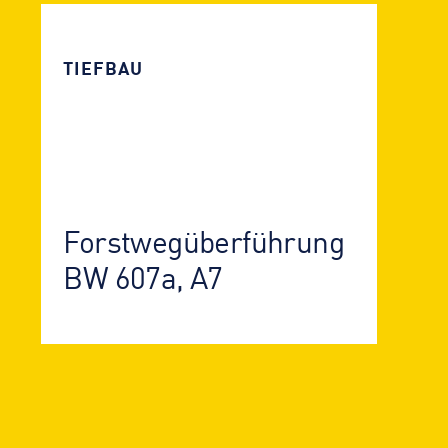
TIEFBAU
Forstweg­über­führung
BW 607a, A7