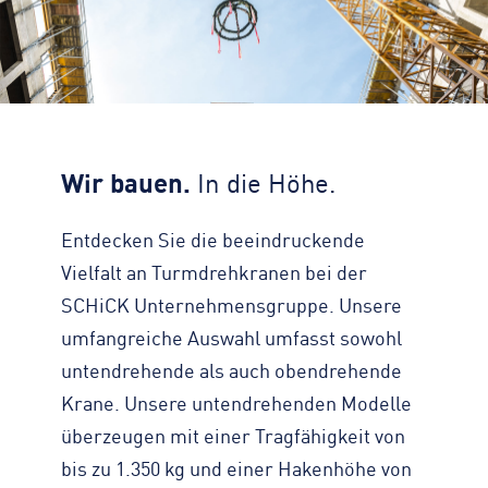
Zahlen, Daten, Fakten
KONTAKT
Straßenreinigung
Standorte
Impressum
Turmdrehkran
Geschichte
Datenschutz
Baumaschinen
Engagement
Barrierefreiheit
Containerservice
Zertifizierungen & Partner
Transparenz
Begleitfahrzeug
Wir bauen.
In die Höhe.
Nachhaltigkeit
Hinweisgeber
Downloads
Entdecken Sie die beeindruckende
Kontaktformular
Vielfalt an Turmdrehkranen bei der
SCHiCK Unternehmensgruppe. Unsere
umfangreiche Auswahl umfasst sowohl
untendrehende als auch obendrehende
Krane. Unsere untendrehenden Modelle
überzeugen mit einer Tragfähigkeit von
bis zu 1.350 kg und einer Hakenhöhe von