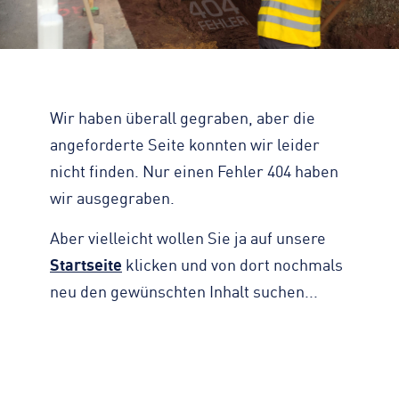
Zahlen, Daten, Fakten
KONTAKT
Straßenreinigung
Standorte
Impressum
Turmdrehkran
Geschichte
Datenschutz
Baumaschinen
Engagement
Barrierefreiheit
Containerservice
Wir haben überall gegraben, aber die
Zertifizierungen & Partner
Transparenz
Begleitfahrzeug
angeforderte Seite konnten wir leider
Nachhaltigkeit
Hinweisgeber
nicht finden. Nur einen Fehler 404 haben
Downloads
wir ausgegraben.
Kontaktformular
Aber vielleicht wollen Sie ja auf unsere
Startseite
klicken und von dort nochmals
neu den gewünschten Inhalt suchen...