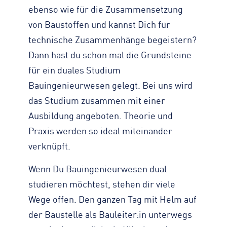
ebenso wie für die Zusammensetzung
Zahlen, Daten, Fakten
KONTAKT
Straßenreinigung
von Baustoffen und kannst Dich für
Standorte
Impressum
Turmdrehkran
technische Zusammenhänge begeistern?
Geschichte
Datenschutz
Baumaschinen
Dann hast du schon mal die Grundsteine
Engagement
Barrierefreiheit
Containerservice
für ein duales Studium
Zertifizierungen & Partner
Transparenz
Begleitfahrzeug
Bauingenieurwesen gelegt. Bei uns wird
Nachhaltigkeit
Hinweisgeber
das Studium zusammen mit einer
Downloads
Ausbildung angeboten. Theorie und
Kontaktformular
Praxis werden so ideal miteinander
verknüpft.
Wenn Du Bauingenieurwesen dual
studieren möchtest, stehen dir viele
Wege offen. Den ganzen Tag mit Helm auf
der Baustelle als Bauleiter:in unterwegs