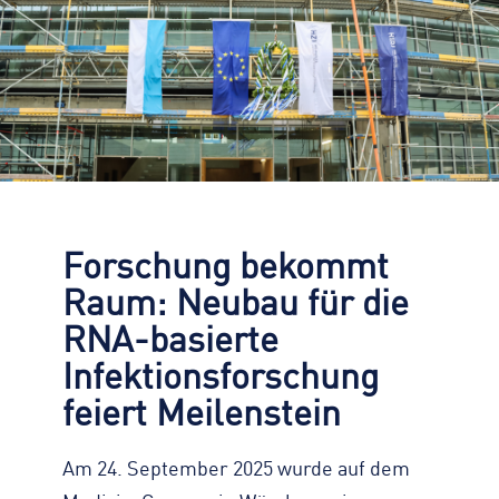
Zahlen, Daten, Fakten
KONTAKT
Straßenreinigung
Standorte
Impressum
Turmdrehkran
Geschichte
Datenschutz
Baumaschinen
Engagement
Barrierefreiheit
Containerservice
Zertifizierungen & Partner
Transparenz
Begleitfahrzeug
Nachhaltigkeit
Hinweisgeber
Downloads
Forschung bekommt
Kontaktformular
Raum: Neubau für die
RNA-basierte
Infektionsforschung
feiert Meilenstein
Am 24. September 2025 wurde auf dem