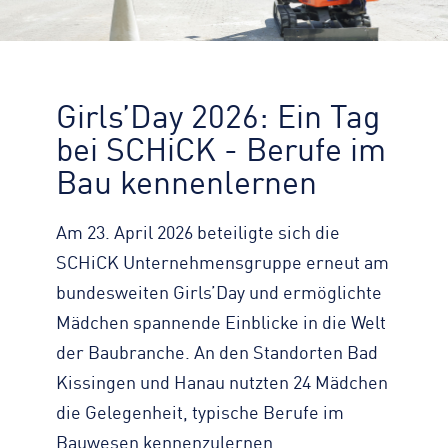
Zahlen, Daten, Fakten
KONTAKT
Straßenreinigung
Standorte
Impressum
Turmdrehkran
Geschichte
Datenschutz
Baumaschinen
Engagement
Girls’Day 2026: Ein Tag
Barrierefreiheit
Containerservice
Zertifizierungen & Partner
Transparenz
bei SCHiCK - Berufe im
Begleitfahrzeug
Nachhaltigkeit
Hinweisgeber
Bau kennenlernen
Downloads
Am 23. April 2026 beteiligte sich die
Kontaktformular
SCHiCK Unternehmensgruppe erneut am
bundesweiten Girls’Day und ermöglichte
Mädchen spannende Einblicke in die Welt
der Baubranche. An den Standorten Bad
Kissingen und Hanau nutzten 24 Mädchen
die Gelegenheit, typische Berufe im
Bauwesen kennenzulernen.