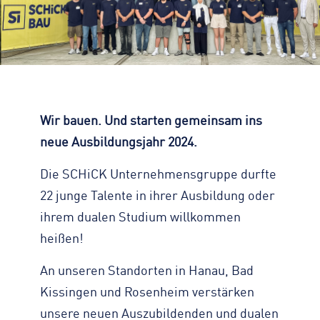
Zahlen, Daten, Fakten
KONTAKT
Straßenreinigung
Standorte
Impressum
Turmdrehkran
Geschichte
Datenschutz
Baumaschinen
Engagement
Barrierefreiheit
Containerservice
Zertifizierungen & Partner
Transparenz
Begleitfahrzeug
Wir bauen. Und starten gemeinsam ins
Nachhaltigkeit
Hinweisgeber
neue Ausbildungsjahr 2024.
Downloads
Kontaktformular
Die SCHiCK Unternehmensgruppe durfte
22 junge Talente in ihrer Ausbildung oder
ihrem dualen Studium willkommen
heißen!
An unseren Standorten in Hanau, Bad
Kissingen und Rosenheim verstärken
unsere neuen Auszubildenden und dualen