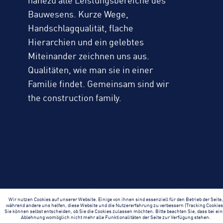
nahezu alle Leistungsbereiche des
Bauwesens. Kurze Wege,
Handschlagqualität, flache
Hierarchien und ein gelebtes
Miteinander zeichnen uns aus.
Qualitäten, wie man sie in einer
Familie findet. Gemeinsam sind wir
the construction family.
Häuserschlag 3
|
97688 Bad Kissingen
|
Wir nutzen Cookies auf unserer Website. Einige von ihnen sind essenziell für den Betrieb der Seite
T
+49 9736 42 0
|
E
schick@wirbauen.de
während andere uns helfen, diese Website und die Nutzererfahrung zu verbessern (Tracking Cookies
Sie können selbst entscheiden, ob Sie die Cookies zulassen möchten. Bitte beachten Sie, dass bei ein
Ablehnung womöglich nicht mehr alle Funktionalitäten der Seite zur Verfügung stehen.