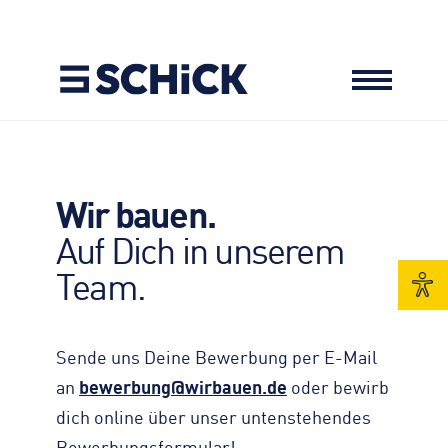
LEISTUNGEN
Hochbau
Wir bauen.
REFERENZEN
Schlüsselfertigbau
Betonfertigteilbau
Auf Dich in unserem
Bauen im Bestand
Architekturbeton
Tiefbau
Team.
KARRIERE
Wohnungsbau
Agrarbau
Asphaltbau
Jobsuche
Industriebau
Betonsteine
Transportbeton
Ausbildung
AKTUELLES
Brückenbau
Sende uns Deine Bewerbung per E-Mail
Studium
Maschinentechnik
an
bewerbung@wirbauen.de
oder bewirb
Benefits
UNTERNEHMEN
Autokran
dich online über unser untenstehendes
Bewerbungs­formular
Management
Lkw